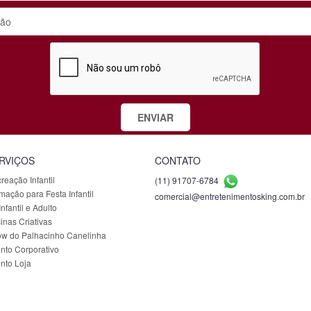
RVIÇOS
CONTATO
reação Infantil
(11) 91707-6784
mação para Festa Infantil
comercial@entretenimentosking.com.br
nfantil e Adulto
cinas Criativas
w do Palhacinho Canelinha
nto Corporativo
nto Loja