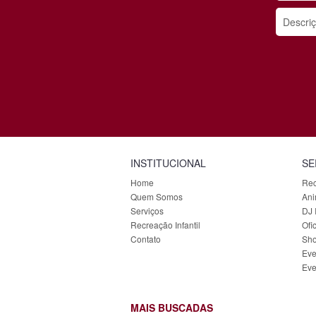
INSTITUCIONAL
SE
Home
Rec
Quem Somos
Ani
Serviços
DJ I
Recreação Infantil
Ofi
Contato
Sho
Eve
Eve
MAIS BUSCADAS