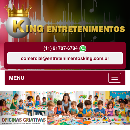
(11) 91707-6784
comercial@entretenimentosking.com.br
MENU
Previous
Nex