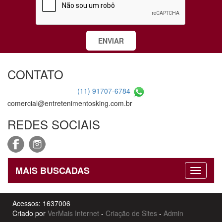
CONTATO
(11) 91707-6784
comercial@entretenimentosking.com.br
REDES SOCIAIS
MAIS BUSCADAS
Acessos: 1637006
Criado por
VerMais Internet
-
Criação de Sites
-
Admin