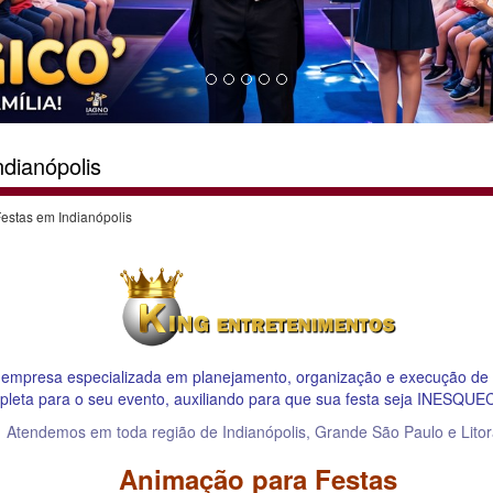
dianópolis
estas em Indianópolis
empresa especializada em planejamento, organização e execução 
pleta para o seu evento, auxiliando para que sua festa seja INESQU
Atendemos em toda região de Indianópolis, Grande São Paulo e Litor
Animação para Festas