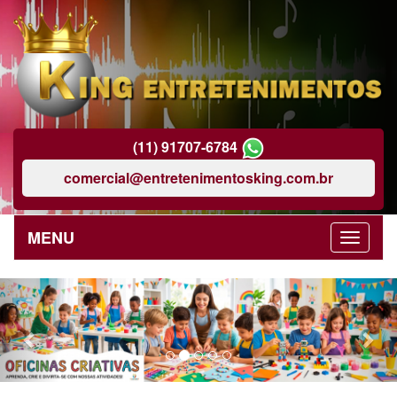
(11) 91707-6784
comercial@entretenimentosking.com.br
MENU
Previous
Nex